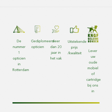
De
Gediplomeerd
meer
Uitstekende
nummer
opticien
dan 20
prijs
Lever
1
jaar in
/kwaliteit
uw
opticien
het vak
oude
in
mobiel
Rotterdam
of
cartridge
bij ons
in