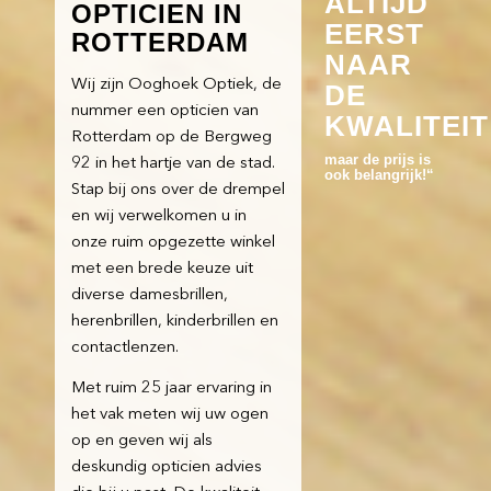
ALTIJD
OPTICIEN IN
EERST
ROTTERDAM
NAAR
Wij zijn Ooghoek Optiek, de
DE
nummer een opticien van
KWALITEIT
Rotterdam op de Bergweg
maar de prijs is
92 in het hartje van de stad.
ook belangrijk!“
Stap bij ons over de drempel
en wij verwelkomen u in
onze ruim opgezette winkel
met een brede keuze uit
diverse damesbrillen,
herenbrillen, kinderbrillen en
contactlenzen.
Met ruim 25 jaar ervaring in
het vak meten wij uw ogen
op en geven wij als
deskundig opticien advies