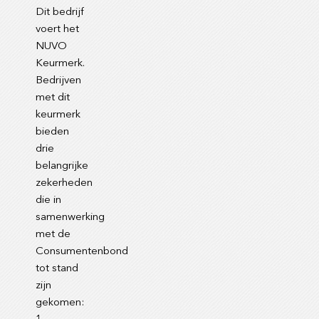
Dit bedrijf
voert het
NUVO
Keurmerk.
Bedrijven
met dit
keurmerk
bieden
drie
belangrijke
zekerheden
die in
samenwerking
met de
Consumentenbond
tot stand
zijn
gekomen: