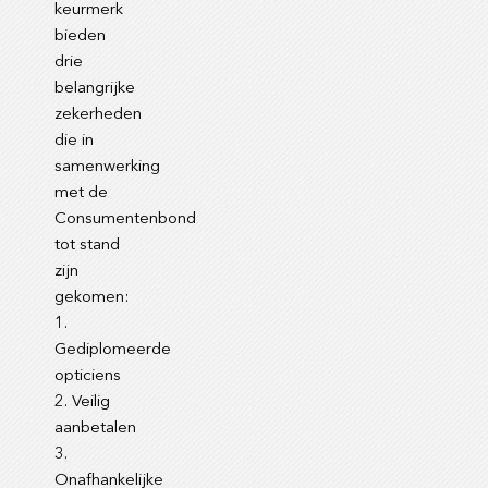
keurmerk
bieden
drie
belangrijke
zekerheden
die in
samenwerking
met de
Consumentenbond
tot stand
zijn
gekomen:
1.
Gediplomeerde
opticiens
2. Veilig
aanbetalen
3.
Onafhankelijke