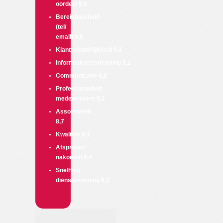
oordeel
9,5
Bereikbaarheid
(tel/
email)
9,0
Klantvriendelijkheid
9,4
Informatieverstrekking
9,2
Communicatie
9,2
Professionaliteit
medewerkers
9,2
Assortiment
8,7
Kwaliteit
9,1
Afspraken
nakomen
9,4
Snelheid
dienstverlening
9,3