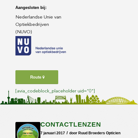
Aangesloten bij:
Nederlandse Unie van
Optiekbedrijven
(NUVO)
Route
[avia_codeblock_placeholder uid="0"]
CONTACTLENZEN
/
7 januari 2017
door
Ruud Broeders Opticien