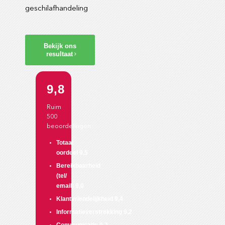
geschilafhandeling
Bekijk ons
resultaat
9,8
Ruim
500
beoordelingen
Totaal
oordeel
9,5
Bereikbaarheid
(tel/
email)
9,0
Klantvriendelijkheid
9,4
Informatieverstrekking
9,2
Communicatie
9,2