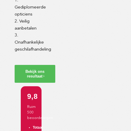
1.
Gediplomeerde
opticiens
2. Veilig
aanbetalen
3.
Onafhankelijke
geschilafhandeling
Bekijk ons
resultaat
9,8
Ruim
500
beoordelingen
Totaal