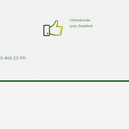
Uitstekende
k
prijs /kwaliteit
010-466 20 99!