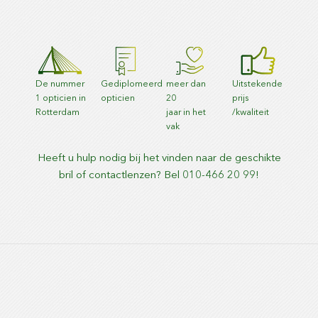
De nummer
Gediplomeerd
meer dan
Uitstekende
1 opticien in
opticien
20
prijs
Rotterdam
jaar in het
/kwaliteit
vak
Heeft u hulp nodig bij het vinden naar de geschikte
bril of contactlenzen? Bel 010-466 20 99!